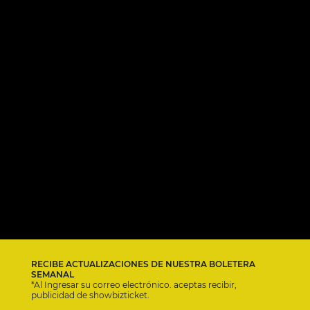
RECIBE ACTUALIZACIONES DE NUESTRA BOLETERA
SEMANAL
*Al Ingresar su correo electrónico. aceptas recibir,
publicidad de showbizticket.