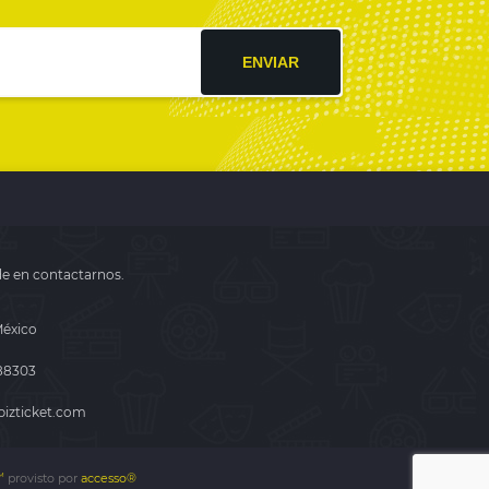
ENVIAR
de en contactarnos.
México
488303
izticket.com
provisto por
accesso®
M