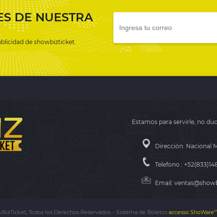
ES DE NUESTRA
publicidad de showbizticket.
Estamos para servirle, no du
Dirección: Nacional 
Telefono : +52(833)1
Email: ventas@showb
BizTicket, Todos los Derechos Reservados.
-
Sistema de Boletos
accesso ShoWare
S