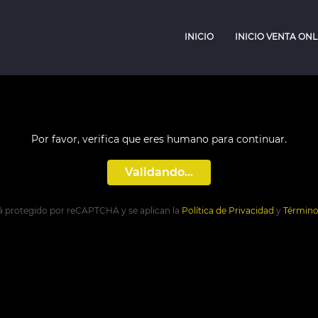
INICIO
INICIO VENTA ONL
Por favor, verifica que eres humano para continuar.
Validando...
stá protegido por reCAPTCHA y se aplican la
Política de Privacidad
y
Término