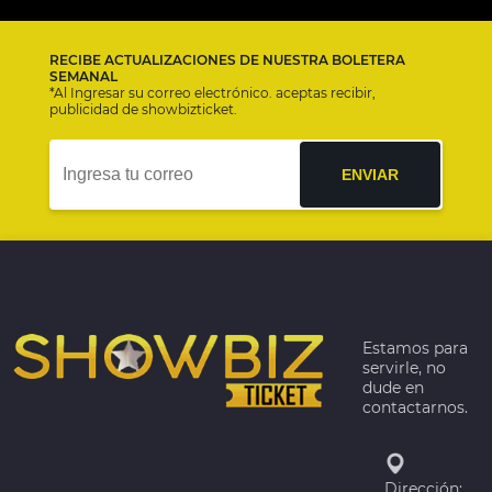
RECIBE ACTUALIZACIONES DE NUESTRA BOLETERA
SEMANAL
*Al Ingresar su correo electrónico. aceptas recibir,
publicidad de showbizticket.
ENVIAR
Estamos para
servirle, no
dude en
contactarnos.
Dirección: