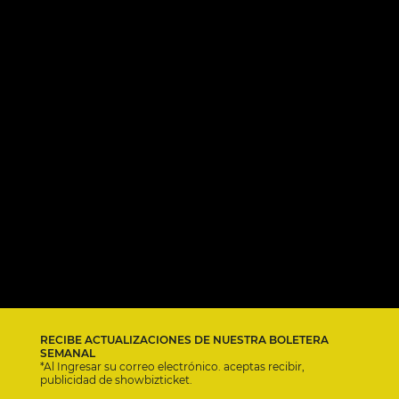
RECIBE ACTUALIZACIONES DE NUESTRA BOLETERA
SEMANAL
*Al Ingresar su correo electrónico. aceptas recibir,
publicidad de showbizticket.